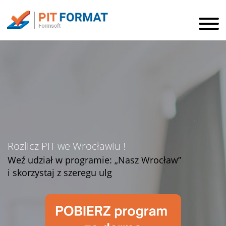
Rozlicz PIT we Wrocławiu !
Weź udział w programie: „Nasz Wrocław”
i skorzystaj z szeregu ulg