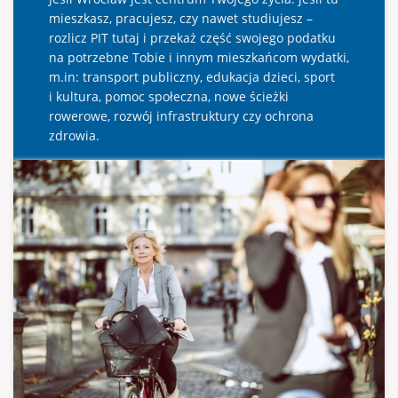
mieszkasz, pracujesz, czy nawet studiujesz –
rozlicz PIT tutaj i przekaż część swojego podatku
na potrzebne Tobie i innym mieszkańcom wydatki,
m.in: transport publiczny, edukacja dzieci, sport
i kultura, pomoc społeczna, nowe ścieżki
rowerowe, rozwój infrastruktury czy ochrona
zdrowia.